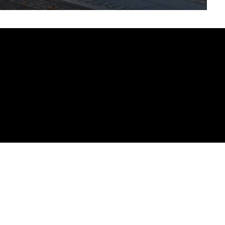
2
4.42
m