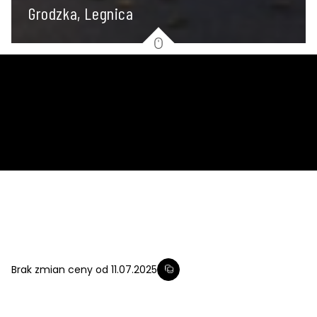
Grodzka, Legnica
2
45.26
m
2
4.42
m
Brak zmian ceny od 11.07.2025