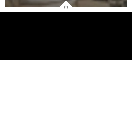
2
26.34
m
2
3.45
m