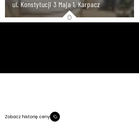
ul. Konstytucji 3 Maja 1, Karpacz
2
64.98
m
2
2
9.32
m
/
9.12
m
Zobacz historię ceny
2