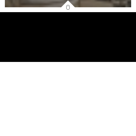
2
34.3
m
2
13.49
m