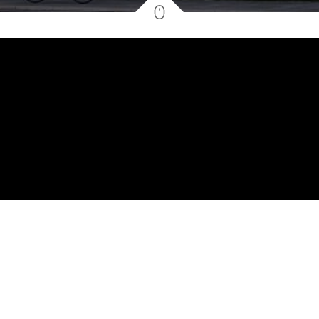
2
39.36
m